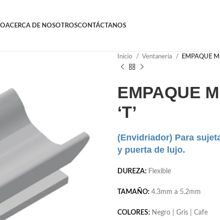
GO
ACERCA DE NOSOTROS
CONTÁCTANOS
Inicio
Ventanería
EMPAQUE ME
EMPAQUE M
‘T’
(Envidriador) Para sujeta
y puerta de lujo.
DUREZA:
Flexible
TAMAÑO:
4.3mm a 5.2mm
COLORES:
Negro | Gris | Cafe