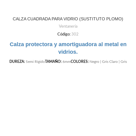
CALZA CUADRADA PARA VIDRIO (SUSTITUTO PLOMO)
Ventanería
Código:
302
Calza protectora y amortiguadora al metal en
vidrios.
DUREZA:
Semi Rígido
TAMAÑO:
6mm
COLORES:
Negro | Gris Claro | Gris
Oscuro | Cafe | Blanco | Beige |