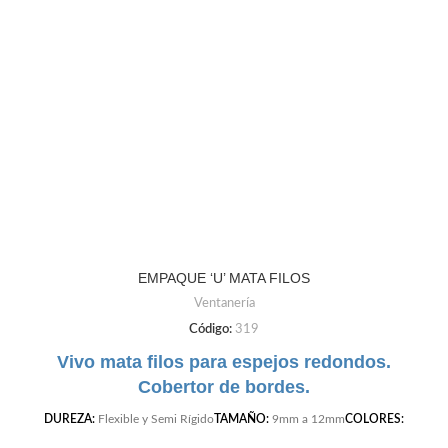
EMPAQUE ‘U’ MATA FILOS
Ventanería
Código:
319
Vivo mata filos para espejos redondos.
Cobertor de bordes.
DUREZA:
Flexible y Semi Rígido
TAMAÑO:
9mm a 12mm
COLORES:
Negro | Gris Claro | Gris Oscuro | Cafe | Blanco | Beige |