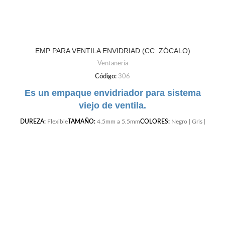
EMP PARA VENTILA ENVIDRIAD (CC. ZÓCALO)
Ventanería
Código:
306
Es un empaque envidriador para sistema
viejo de ventila.
DUREZA:
Flexible
TAMAÑO:
4.5mm a 5.5mm
COLORES:
Negro | Gris |
Cafe