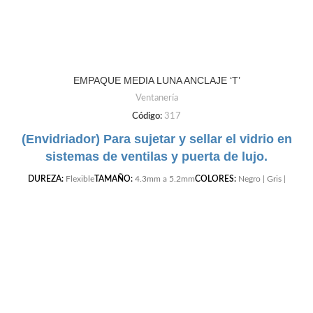
EMPAQUE MEDIA LUNA ANCLAJE ‘T’
Ventanería
Código:
317
(Envidriador) Para sujetar y sellar el vidrio en
sistemas de ventilas y puerta de lujo.
DUREZA:
Flexible
TAMAÑO:
4.3mm a 5.2mm
COLORES:
Negro | Gris |
Cafe