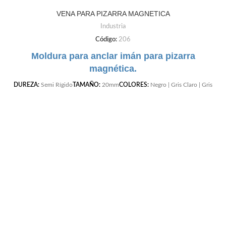
VENA PARA PIZARRA MAGNETICA
Industria
Código:
206
Moldura para anclar imán para pizarra
magnética.
DUREZA:
Semi Rígido
TAMAÑO:
20mm
COLORES:
Negro | Gris Claro | Gris
Oscuro | Cafe | Blanco | Beige |