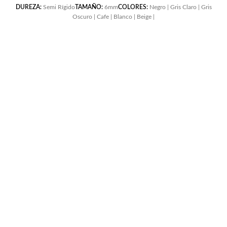
DUREZA:
Semi Rígido
TAMAÑO:
6mm
COLORES:
Negro | Gris Claro | Gris
Oscuro | Cafe | Blanco | Beige |