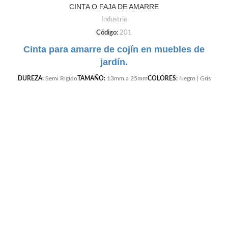
CINTA O FAJA DE AMARRE
Industria
Código:
201
Cinta para amarre de cojín en muebles de
jardín.
DUREZA:
Semi Rígido
TAMAÑO:
13mm a 25mm
COLORES:
Negro | Gris
Claro | Gris Oscuro | Cafe | Blanco | Beige |