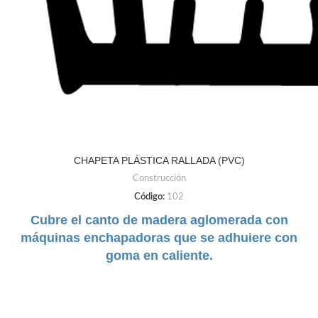
CHAPETA PLÁSTICA RALLADA (PVC)
Construcción
Código:
102
Cubre el canto de madera aglomerada con
máquinas enchapadoras que se adhuiere con
goma en caliente.
DUREZA:
Semi Rígido
TAMAÑO:
22mm a 35mm
COLORES:
Negro | Gris
Claro | Gris Oscuro | Cafe | Blanco | Beige |