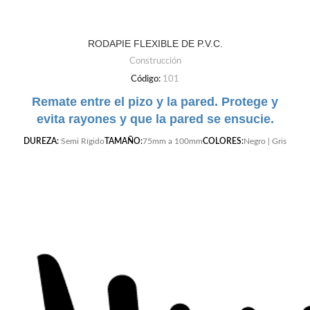
RODAPIE FLEXIBLE DE P.V.C.
Construcción
Código:
101
Remate entre el pizo y la pared. Protege y
evita rayones y que la pared se ensucie.
DUREZA:
Semi Rígido
TAMAÑO:
75mm a 100mm
COLORES:
Negro | Gris
Claro | Gris Oscuro | Cafe | Blanco | Beige |