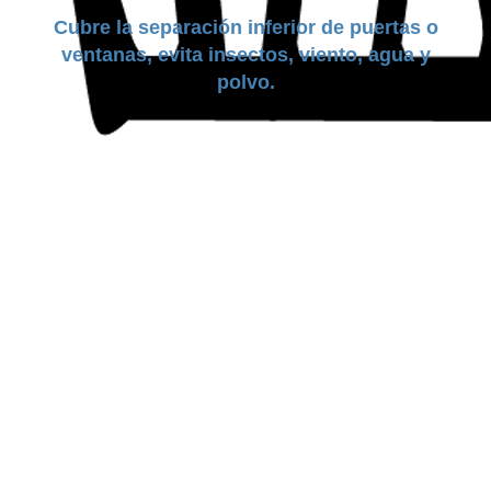
Cubre la separación inferior de puertas o
ventanas, evita insectos, viento, agua y
polvo.
DUREZA:
Flexible
TAMAÑO:
25mm a 35mm
COLORES:
Negro | Gris | Cafe