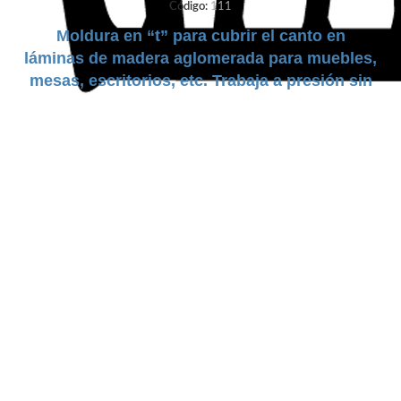
Código:
111
Moldura en “t” para cubrir el canto en
láminas de madera aglomerada para muebles,
mesas, escritorios, etc. Trabaja a presión sin
goma.
DUREZA:
Semi Rígido
TAMAÑO:
19mm a 32mm
COLORES:
Negro | Gris
Claro | Gris Oscuro | Cafe | Blanco | Beige |