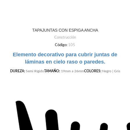
TAPAJUNTAS CON ESPIGA ANCHA
Construcción
Código:
105
Elemento decorativo para cubrir juntas de
láminas en cielo raso o paredes.
DUREZA:
Semi Rígido
TAMAÑO:
19mm a 26mm
COLORES:
Negro | Gris
Claro | Gris Oscuro | Cafe | Blanco | Beige |