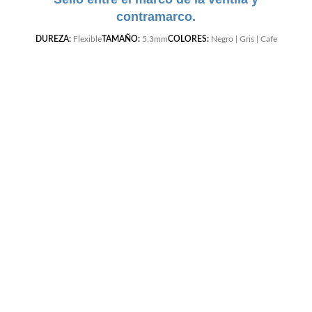
contramarco.
DUREZA:
Flexible
TAMAÑO:
5.3mm
COLORES:
Negro | Gris | Cafe