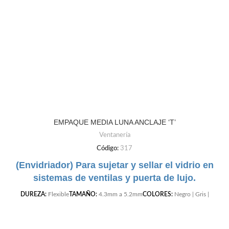
EMPAQUE MEDIA LUNA ANCLAJE ‘T’
Ventanería
Código:
317
(Envidriador) Para sujetar y sellar el vidrio en
sistemas de ventilas y puerta de lujo.
DUREZA:
Flexible
TAMAÑO:
4.3mm a 5.2mm
COLORES:
Negro | Gris |
Cafe