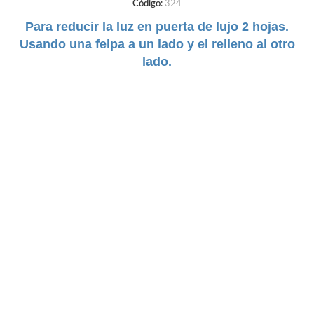
Código:
324
Para reducir la luz en puerta de lujo 2 hojas.
Usando una felpa a un lado y el relleno al otro
lado.
DUREZA:
Flexible
TAMAÑO:
8mm
COLORES:
Negro | Gris | Cafe