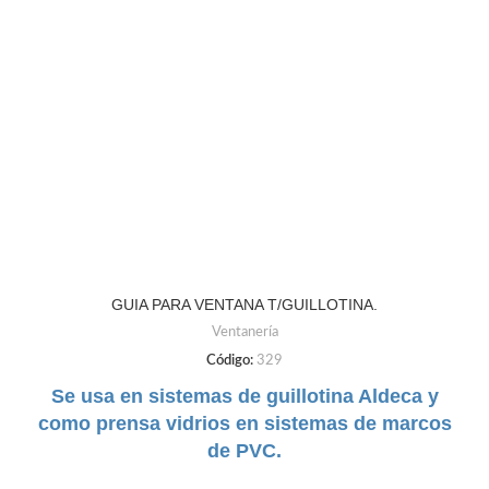
GUIA PARA VENTANA T/GUILLOTINA.
Ventanería
Código:
329
Se usa en sistemas de guillotina Aldeca y
como prensa vidrios en sistemas de marcos
de PVC.
DUREZA:
Flexible
TAMAÑO:
6.6mm
COLORES:
Negro | Gris | Cafe