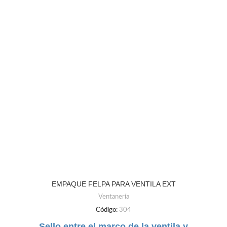
EMPAQUE FELPA PARA VENTILA EXT
Ventanería
Código:
304
Sello entre el marco de la ventila y