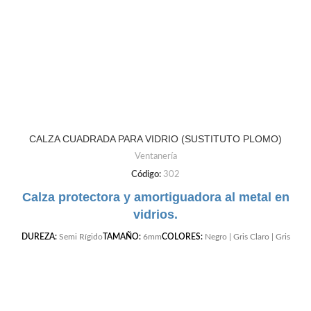
CALZA CUADRADA PARA VIDRIO (SUSTITUTO PLOMO)
Ventanería
Código:
302
Calza protectora y amortiguadora al metal en
vidrios.
DUREZA:
Semi Rígido
TAMAÑO:
6mm
COLORES:
Negro | Gris Claro | Gris
Oscuro | Cafe | Blanco | Beige |