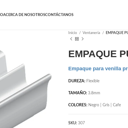
GO
ACERCA DE NOSOTROS
CONTÁCTANOS
Inicio
Ventanería
EMPAQUE P
EMPAQUE P
Empaque para venilla pr
DUREZA:
Flexible
TAMAÑO:
3.8mm
COLORES:
Negro | Gris | Cafe
SKU:
307