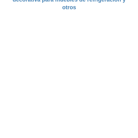
otros
DUREZA:
Semi Rígido
TAMAÑO:
44mm
COLORES:
Negro | Gris Claro | Gris
Oscuro | Cafe | Blanco | Beige |