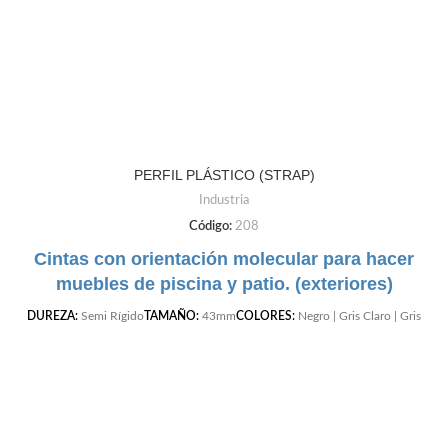
PERFIL PLÁSTICO (STRAP)
Industria
Código:
208
Cintas con orientación molecular para hacer
muebles de piscina y patio. (exteriores)
DUREZA:
Semi Rígido
TAMAÑO:
43mm
COLORES:
Negro | Gris Claro | Gris
Oscuro | Cafe | Blanco | Beige |