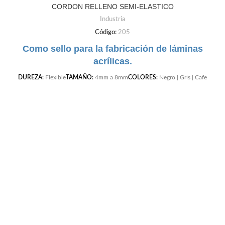
CORDON RELLENO SEMI-ELASTICO
Industria
Código:
205
Como sello para la fabricación de láminas
acrílicas.
DUREZA:
Flexible
TAMAÑO:
4mm a 8mm
COLORES:
Negro | Gris | Cafe