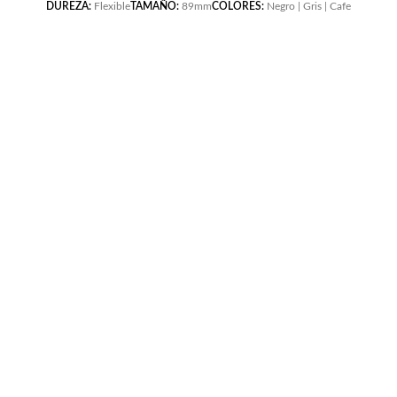
DUREZA:
Flexible
TAMAÑO:
89mm
COLORES:
Negro | Gris | Cafe