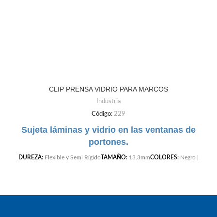
CLIP PRENSA VIDRIO PARA MARCOS
Industria
Código:
229
Sujeta láminas y vidrio en las ventanas de
portones.
DUREZA:
Flexible y Semi Rígido
TAMAÑO:
13.3mm
COLORES:
Negro |
Gris Claro | Gris Oscuro | Cafe | Blanco | Beige |