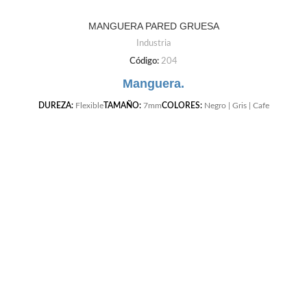
MANGUERA PARED GRUESA
Industria
Código:
204
Manguera.
DUREZA:
Flexible
TAMAÑO:
7mm
COLORES:
Negro | Gris | Cafe