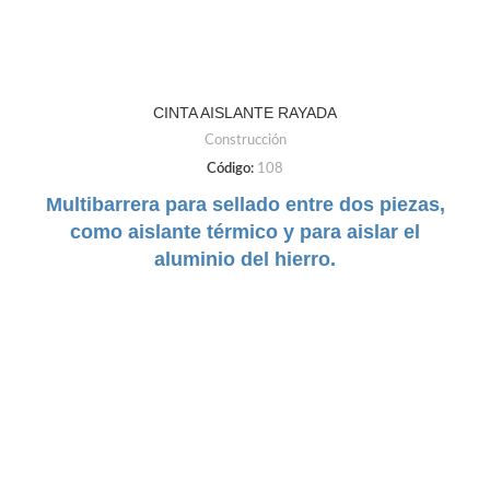
CINTA AISLANTE RAYADA
Construcción
Código:
108
Multibarrera para sellado entre dos piezas,
como aislante térmico y para aislar el
aluminio del hierro.
DUREZA:
Flexible
TAMAÑO:
19mm a 35mm
COLORES:
Negro | Gris | Cafe