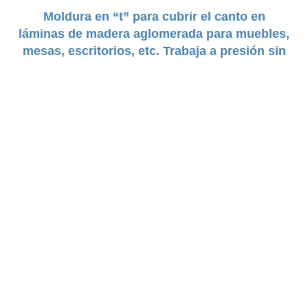
Moldura en “t” para cubrir el canto en
láminas de madera aglomerada para muebles,
mesas, escritorios, etc. Trabaja a presión sin
goma.
DUREZA:
Semi Rígido
TAMAÑO:
19mm a 35mm
COLORES:
Negro | Gris
Claro | Gris Oscuro | Cafe | Blanco | Beige |