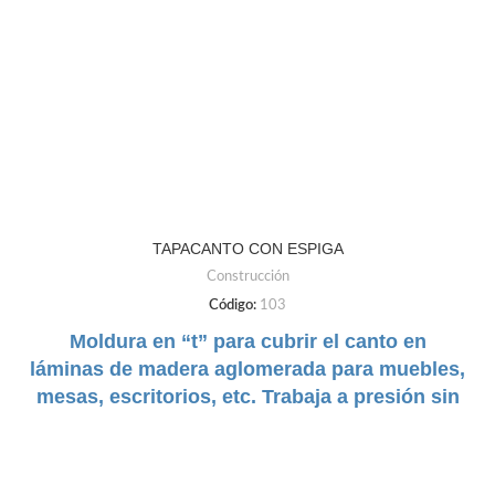
TAPACANTO CON ESPIGA
Construcción
Código:
103
Moldura en “t” para cubrir el canto en
láminas de madera aglomerada para muebles,
mesas, escritorios, etc. Trabaja a presión sin
goma.
DUREZA:
Semi Rígido
TAMAÑO:
19mm a 38mm
COLORES:
Negro | Gris
Claro | Gris Oscuro | Cafe | Blanco | Beige |