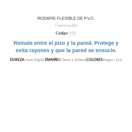
RODAPIE FLEXIBLE DE P.V.C.
Construcción
Código:
101
Remate entre el pizo y la pared. Protege y
evita rayones y que la pared se ensucie.
DUREZA:
Semi Rígido
TAMAÑO:
75mm a 100mm
COLORES:
Negro | Gris
Claro | Gris Oscuro | Cafe | Blanco | Beige |