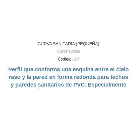
CURVA SANITARIA (PEQUEÑA)
Construcción
Código:
119
Perfil que conforma una esquina entre el cielo
raso y la pared en forma redonda para techos
y paredes sanitarios de PVC. Especialmente
diseñada para cuartos sépticos.
DUREZA:
Flexible
TAMAÑO:
34mm a 37mm
COLORES:
Negro | Gris | Cafe