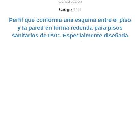
Construcción
Código:
118
Perfil que conforma una esquina entre el piso
y la pared en forma redonda para pisos
sanitarios de PVC. Especialmente diseñada
para cuartos sépticos.
DUREZA:
Flexible
TAMAÑO:
52mm
COLORES:
Negro | Gris | Cafe