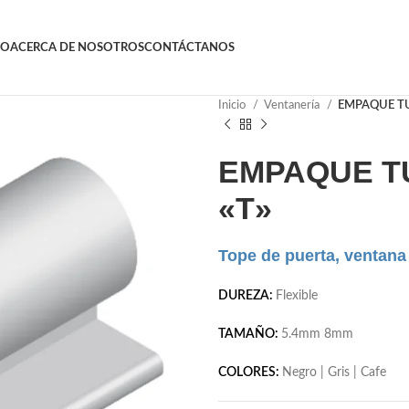
GO
ACERCA DE NOSOTROS
CONTÁCTANOS
Inicio
Ventanería
EMPAQUE TU
EMPAQUE T
«T»
Tope de puerta, ventana
DUREZA:
Flexible
TAMAÑO:
5.4mm 8mm
COLORES:
Negro | Gris | Cafe